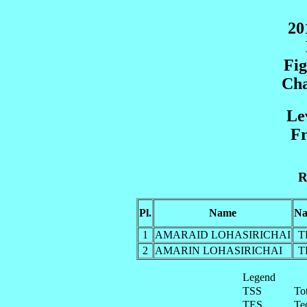
20
Fig
Cha
Le
Fr
R
Pl.
Name
Na
1
AMARAID LOHASIRICHAI
T
2
AMARIN LOHASIRICHAI
T
Legend
TSS
To
TES
Te