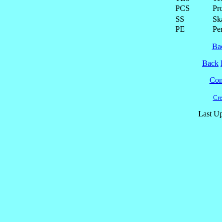
PCS
Pr
SS
Ska
PE
Pe
Ba
Back
Cont
Cre
Last Up