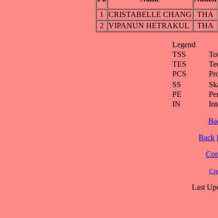
1
CRISTABELLE CHANG
THA
2
VIPANUN HETRAKUL
THA
Legend
TSS
To
TES
Te
PCS
Pr
SS
Ska
PE
Pe
IN
Int
Ba
Back
Cont
Cre
Last Up